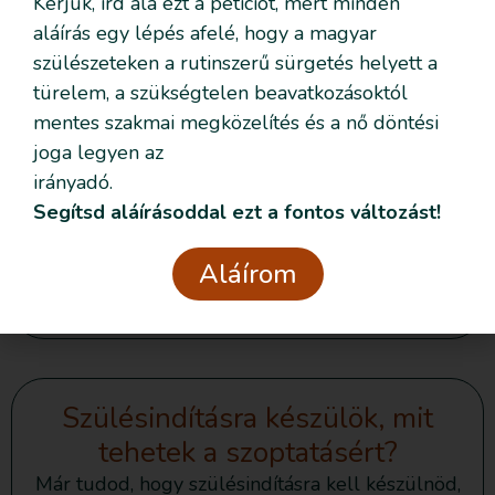
Kérjük, írd alá ezt a petíciót, mert minden
aláírás egy lépés afelé, hogy a magyar
szülészeteken a rutinszerű sürgetés helyett a
türelem, a szükségtelen beavatkozásoktól
Ha nem (úgy) sikerült –
mentes szakmai megközelítés és a nő döntési
Javaslatok a kedvezőtlen
joga legyen az
szülésélmény feldolgozására
irányadó.
Segítsd aláírásoddal ezt a fontos változást!
Összeállította: Professzor dr. Varga Katalin
pszichológus és Ördögh Csilla pszichológus,
Aláírom
Tovább olvasom »
Szülésindításra készülök, mit
tehetek a szoptatásért?
Már tudod, hogy szülésindításra kell készülnöd,