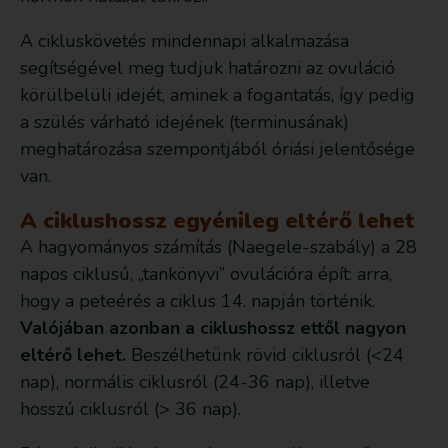
A cikluskövetés mindennapi alkalmazása
segítségével meg tudjuk határozni az ovuláció
körülbelüli idejét, aminek a fogantatás, így pedig
a szülés várható idejének (terminusának)
meghatározása szempontjából óriási jelentősége
van.
A ciklushossz egyénileg eltérő lehet
A hagyományos számítás (Naegele-szabály) a 28
napos ciklusú, „tankönyvi” ovulációra épít: arra,
hogy a peteérés a ciklus 14. napján történik.
Valójában azonban a ciklushossz ettől nagyon
eltérő lehet.
Beszélhetünk rövid ciklusról (<24
nap), normális ciklusról (24-36 nap), illetve
hosszú ciklusról (> 36 nap).