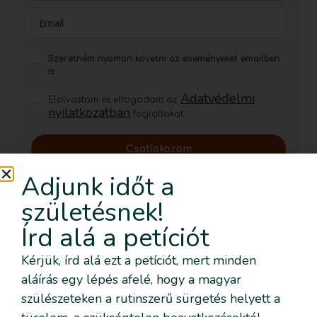
Szeretném nyomon követni az eseményeket emailben
is
Adatvédelmi
Elolvastam és elfogadom az
nyilatkozatban
foglaltakat.
Csatlakozom
Adjunk időt a
A rettegett „túl nagy babák”
születésnek!
Tovább olvasom »
Írd alá a petíciót
Kérjük, írd alá ezt a petíciót, mert minden
aláírás egy lépés afelé, hogy a magyar
szülészeteken a rutinszerű sürgetés helyett a
A WHO ajánlásai a