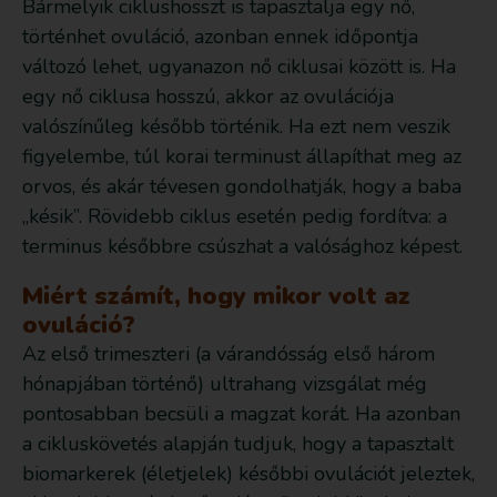
Bármelyik ciklushosszt is tapasztalja egy nő,
történhet ovuláció, azonban ennek időpontja
változó lehet, ugyanazon nő ciklusai között is. Ha
egy nő ciklusa hosszú, akkor az ovulációja
valószínűleg később történik. Ha ezt nem veszik
figyelembe, túl korai terminust állapíthat meg az
orvos, és akár tévesen gondolhatják, hogy a baba
„késik”. Rövidebb ciklus esetén pedig fordítva: a
terminus későbbre csúszhat a valósághoz képest.
Miért számít, hogy mikor volt az
ovuláció?
Az első trimeszteri (a várandósság első három
hónapjában történő) ultrahang vizsgálat még
pontosabban becsüli a magzat korát. Ha azonban
a cikluskövetés alapján tudjuk, hogy a tapasztalt
biomarkerek (életjelek) későbbi ovulációt jeleztek,