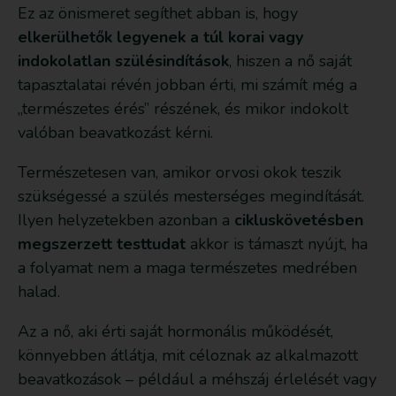
Ez az önismeret segíthet abban is, hogy
elkerülhetők legyenek a túl korai vagy
indokolatlan szülésindítások
, hiszen a nő saját
tapasztalatai révén jobban érti, mi számít még a
„természetes érés” részének, és mikor indokolt
valóban beavatkozást kérni.
Természetesen van, amikor orvosi okok teszik
szükségessé a szülés mesterséges megindítását.
Ilyen helyzetekben azonban a
cikluskövetésben
megszerzett testtudat
akkor is támaszt nyújt, ha
a folyamat nem a maga természetes medrében
halad.
Az a nő, aki érti saját hormonális működését,
könnyebben átlátja, mit céloznak az alkalmazott
beavatkozások – például a méhszáj érlelését vagy