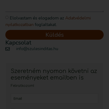
Elolvastam és elogadom az
Adatvédelmi
nyilatkozatban
foglaltakat.
Küldés
Kapcsolat
info@szulesinditas.hu
Szeretném nyomon követni az
eseményeket emailben is
Feliratkozom!