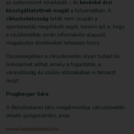
az oxitocinszint növelését –, és
kevésbé érzi
kiszolgáltatottnak magát
a folyamatban. A
ciklustudatosság
tehát nem csupán a
spontaneitás megélését segíti, hanem azt is, hogy
a szülésindítás során információn alapuló,
magabiztos döntéseket lehessen hozni.
Összességében a cikluskövetés olyan tudást és
önbizalmat adhat, amely a fogantatás, a
várandósság és szülés időszakában is támaszt
nyújt.
Prugberger Sára
A Belsőbalansz társ-megálmodója, cikluskövetés
oktató, gyógyszerész, anya
www.belsobalansz.hu