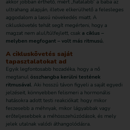
akkor jobban érthető, miért „fiatalabb” a baba az
ultrahang alapján, illetve elkerülhető a felesleges
aggodalom a lassú növekedés miatt. A
cikluskövetés tehát segít megérteni, hogy a
magzat nem alul/túlfejlett, csak
a ciklus –
melyben megfogant – volt más ritmusú.
A cikluskövetés saját
tapasztalatokat ad
Egyik legfontosabb hozadéka, hogy a nő
megtanul
összhangba kerülni testének
ritmusával
. Aki hosszú távon figyeli a saját egyedi
jelzéseit, könnyebben felismeri a hormonális
hatásokra adott testi reakciókat: hogy mikor
feszesebb a méhnyak, mikor lágyabbak vagy
erőteljesebbek a méhösszehúzódások, és mely
jelek utalnak valódi áthangolódásra.