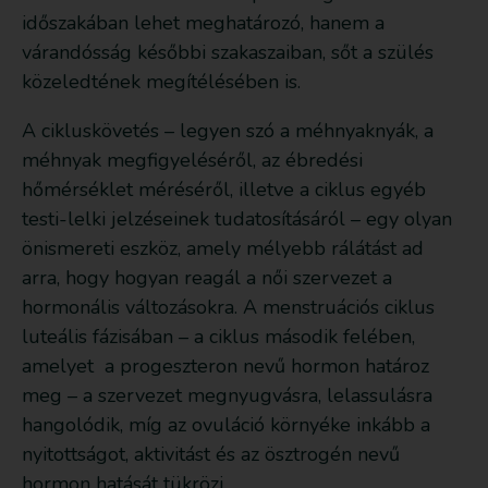
időszakában lehet meghatározó, hanem a
várandósság későbbi szakaszaiban, sőt a szülés
közeledtének megítélésében is.
A cikluskövetés – legyen szó a méhnyaknyák, a
méhnyak megfigyeléséről, az ébredési
hőmérséklet méréséről, illetve a ciklus egyéb
testi-lelki jelzéseinek tudatosításáról – egy olyan
önismereti eszköz, amely mélyebb rálátást ad
arra, hogy hogyan reagál a női szervezet a
hormonális változásokra. A menstruációs ciklus
luteális fázisában – a ciklus második felében,
amelyet a progeszteron nevű hormon határoz
meg – a szervezet megnyugvásra, lelassulásra
hangolódik, míg az ovuláció környéke inkább a
nyitottságot, aktivitást és az ösztrogén nevű
hormon hatását tükrözi.