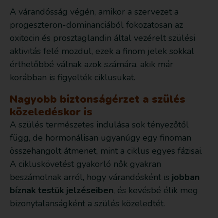
A várandósság végén, amikor a szervezet a
progeszteron-dominanciából fokozatosan az
oxitocin és prosztaglandin által vezérelt szülési
aktivitás felé mozdul, ezek a finom jelek sokkal
érthetőbbé válnak azok számára, akik már
korábban is figyelték ciklusukat.
Nagyobb biztonságérzet a szülés
közeledéskor is
A szülés természetes indulása sok tényezőtől
függ, de hormonálisan ugyanúgy egy finoman
összehangolt átmenet, mint a ciklus egyes fázisai.
A cikluskövetést gyakorló nők gyakran
beszámolnak arról, hogy várandósként is
jobban
bíznak testük jelzéseiben
, és kevésbé élik meg
bizonytalanságként a szülés közeledtét.