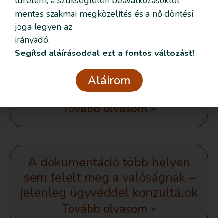
türelem, a szükségtelen beavatkozásoktól
szülésindításra vonatkozóan
mentes szakmai megközelítés és a nő döntési
Tovább olvasom »
joga legyen az
irányadó.
Segítsd aláírásoddal ezt a fontos változást!
Megtörtént a burokrepesztés –
Aláírom
a magzatvíz tiszta volt
Tovább olvasom »
A dokumentáció több helyen
sem felelt meg a valóságnak –
jelenleg ügyvéddel konzultálok
Tovább olvasom »