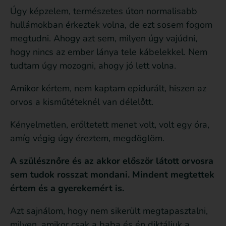
Úgy képzelem, természetes úton normalisabb
hullámokban érkeztek volna, de ezt sosem fogom
megtudni. Ahogy azt sem, milyen úgy vajúdni,
hogy nincs az ember lánya tele kábelekkel. Nem
tudtam úgy mozogni, ahogy jó lett volna.
Amikor kértem, nem kaptam epidurált, hiszen az
orvos a kisműtéteknél van délelőtt.
Kényelmetlen, erőltetett menet volt, volt egy óra,
amíg végig úgy éreztem, megdöglöm.
A szülésznőre és az akkor először látott orvosra
sem tudok rosszat mondani. Mindent megtettek
értem és a gyerekemért is.
Azt sajnálom, hogy nem sikerült megtapasztalni,
milyen, amikor csak a baba és én diktáljuk a