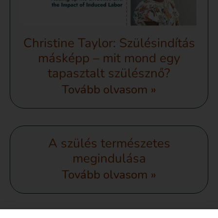
Christine Taylor: Szülésindítás
másképp – mit mond egy
tapasztalt szülésznő?
Tovább olvasom »
A szülés természetes
megindulása
Tovább olvasom »