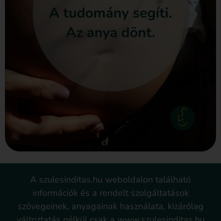
A szulesinditas.hu weboldalon található
információk és a rendelt szolgáltatások
szövegeinek, anyagainak használata, kizárólag
változtatás nélkül csak a www.szulesinditas.hu