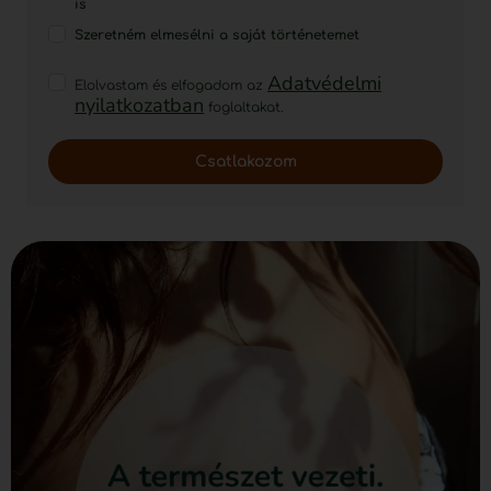
is
Szeretném elmesélni a saját történetemet
Adatvédelmi
Elolvastam és elfogadom az
nyilatkozatban
foglaltakat.
Csatlakozom