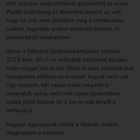
volt, pusztán statisztikákkal győzködött az orvos.
Pozitív különbség az itthonihoz képest az volt,
hogy ha már nem élhettem meg a természetes
szülést, legalább amikor epidurált kértem, öt
percen belül megkaptam.
Itthon a Délpesti Centrum kórházban szültem
2023-ban. 40+7-re indítottak ballonnal éjszaka,
aztán reggel jött az oxi. Ekkor is csak statisztikákat
lebegtettek előttem az orvosok, bajunk nem volt.
Úgy éreztem, két napon belül magától is
megindult volna, mert már egyre gyakrabban
voltak jósló fájások és 1 cm-re már kinyílt a
méhszáj is.
Nagyon agresszívak voltak a fájások, miután
megkaptam a hormont.