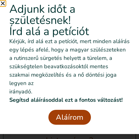
Adjunk időt a
Kapcsolódó anyagok
születésnek!
Írd alá a petíciót
Azt se tudtam, hogy mibe
Kérjük, írd alá ezt a petíciót, mert minden aláírás
egyezem bele – a tájékoztatás
egy lépés afelé, hogy a magyar szülészeteken
hiánya
a rutinszerű sürgetés helyett a türelem, a
Kedves Hoztam e világra! Szeretném leírni az
szükségtelen beavatkozásoktól mentes
én történetemet, hátha
szakmai megközelítés és a nő döntési joga
legyen az
Tovább olvasom »
irányadó.
Segítsd aláírásoddal ezt a fontos változást!
Aláírom
Tévhitek a szülésindításról –
valóban mindenkinél