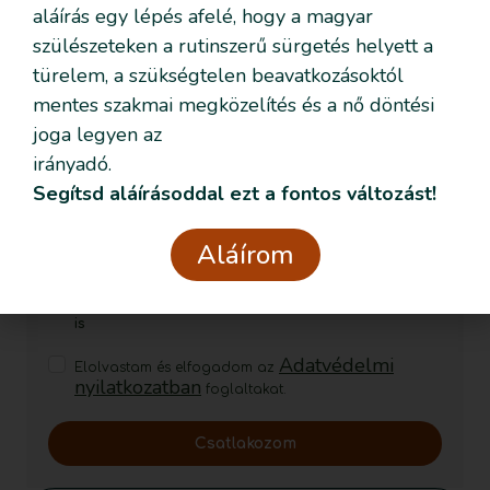
aláírás egy lépés afelé, hogy a magyar
szülészeteken a rutinszerű sürgetés helyett a
Szeretném nyomon követni az
türelem, a szükségtelen beavatkozásoktól
eseményeket emailben is
mentes szakmai megközelítés és a nő döntési
joga legyen az
Feliratkozom!
irányadó.
Segítsd aláírásoddal ezt a fontos változást!
Aláírom
Szeretném nyomon követni az eseményeket emailben
is
Adatvédelmi
Elolvastam és elfogadom az
nyilatkozatban
foglaltakat.
Csatlakozom