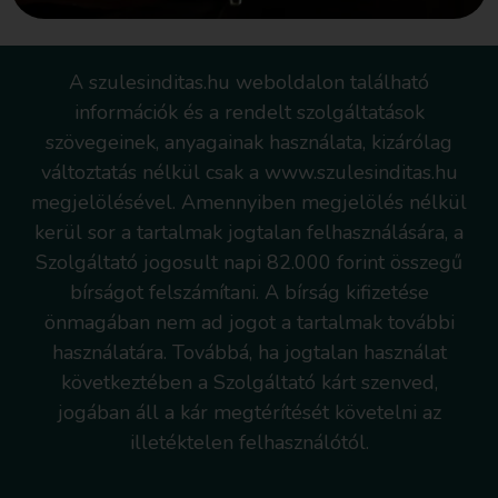
A szulesinditas.hu weboldalon található
információk és a rendelt szolgáltatások
szövegeinek, anyagainak használata, kizárólag
változtatás nélkül csak a www.szulesinditas.hu
megjelölésével. Amennyiben megjelölés nélkül
kerül sor a tartalmak jogtalan felhasználására, a
Szolgáltató jogosult napi 82.000 forint összegű
bírságot felszámítani. A bírság kifizetése
önmagában nem ad jogot a tartalmak további
használatára. Továbbá, ha jogtalan használat
következtében a Szolgáltató kárt szenved,
jogában áll a kár megtérítését követelni az
illetéktelen felhasználótól.