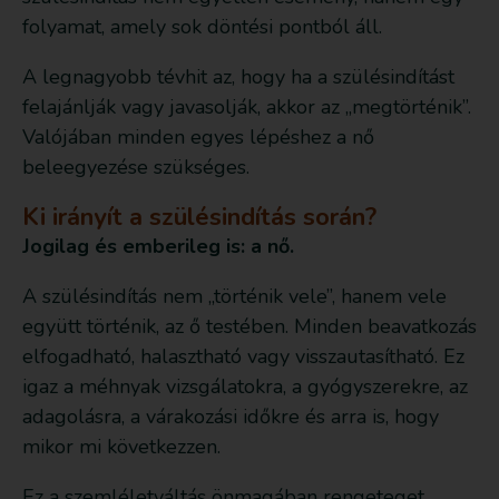
folyamat, amely sok döntési pontból áll.
A legnagyobb tévhit az, hogy ha a szülésindítást
felajánlják vagy javasolják, akkor az „megtörténik”.
Valójában minden egyes lépéshez a nő
beleegyezése szükséges.
Ki irányít a szülésindítás során?
Jogilag és emberileg is: a nő.
A szülésindítás nem „történik vele”, hanem vele
együtt történik, az ő testében. Minden beavatkozás
elfogadható, halasztható vagy visszautasítható. Ez
igaz a méhnyak vizsgálatokra, a gyógyszerekre, az
adagolásra, a várakozási időkre és arra is, hogy
mikor mi következzen.
Ez a szemléletváltás önmagában rengeteget