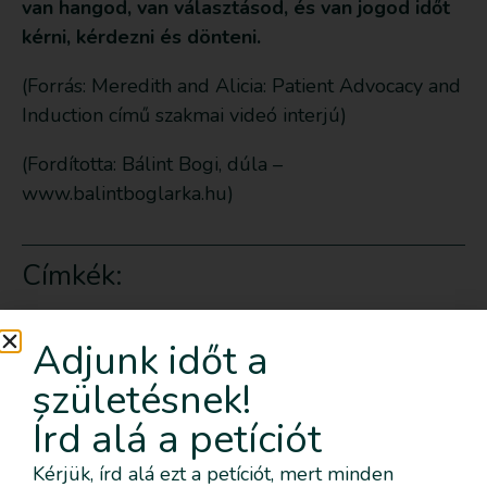
van hangod, van választásod, és van jogod időt
kérni, kérdezni és dönteni.
(Forrás: Meredith and Alicia: Patient Advocacy and
Induction című szakmai videó interjú)
(Fordította: Bálint Bogi, dúla –
www.balintboglarka.hu)
Címkék:
Tartalomjegyzék
Adjunk időt a
születésnek!
Írd alá a petíciót
Kategóriák
Kérjük, írd alá ezt a petíciót, mert minden