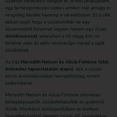
Gyakran váratlanul hangzik el, orvosi javaslatként,
egy terhesgondozási viziten, amikor már amúgy is
rengeteg kérdés kavarog a várandósban. Ez a cikk
abban segít, hogy a szülésindítás ne egy
elszenvedett folyamat legyen, hanem egy olyan
döntéssorozat
, amelyben a nő végig érti, mi
történik vele, és aktív résztvevője marad a saját
szülésének.
Az írás
Meredith Nelson és Alicia Fishbine több
évtizedes tapasztalatán alapul
, akik a szülés
körüli érdekképviselet nemzetközileg ismert
szakemberei.
Meredith Nelson és Alicia Fishbine okleveles
betegképviselők, szülésfelkészítők és gyakorló
dúlák. Munkájuk középpontjában az élettani,
beavatkozásoktól mentes szülés áll, ugyanakkor