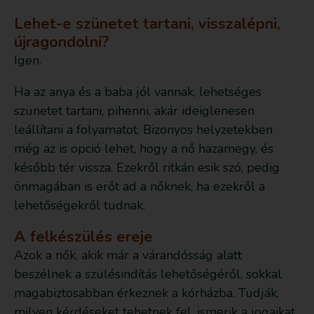
Lehet-e szünetet tartani, visszalépni,
újragondolni?
Igen.
Ha az anya és a baba jól vannak, lehetséges
szünetet tartani, pihenni, akár ideiglenesen
leállítani a folyamatot. Bizonyos helyzetekben
még az is opció lehet, hogy a nő hazamegy, és
később tér vissza. Ezekről ritkán esik szó, pedig
önmagában is erőt ad a nőknek, ha ezekről a
lehetőségekről tudnak.
A felkészülés ereje
Azok a nők, akik már a várandósság alatt
beszélnek a szülésindítás lehetőségéről, sokkal
magabiztosabban érkeznek a kórházba. Tudják,
milyen kérdéseket tehetnek fel, ismerik a jogaikat,