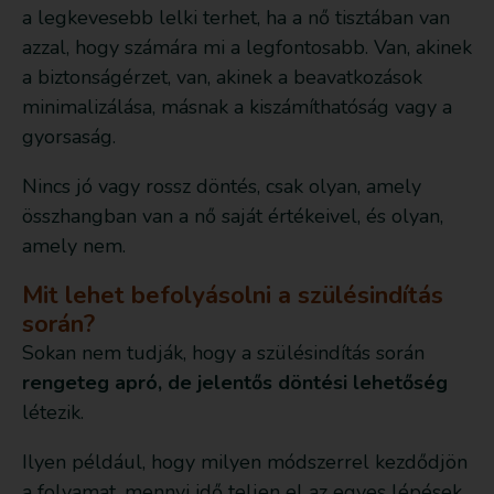
a legkevesebb lelki terhet, ha a nő tisztában van
azzal, hogy számára mi a legfontosabb. Van, akinek
a biztonságérzet, van, akinek a beavatkozások
minimalizálása, másnak a kiszámíthatóság vagy a
gyorsaság.
Nincs jó vagy rossz döntés, csak olyan, amely
összhangban van a nő saját értékeivel, és olyan,
amely nem.
Mit lehet befolyásolni a szülésindítás
során?
Sokan nem tudják, hogy a szülésindítás során
rengeteg apró, de jelentős döntési lehetőség
létezik.
Ilyen például, hogy milyen módszerrel kezdődjön
a folyamat, mennyi idő teljen el az egyes lépések