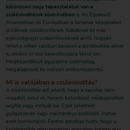
különösen nagy tapasztalatuk van a
szülésindítások kísérésében
is. Az Egyesült
Államokban és Európában is tartanak képzéseket
dúláknak, szülésznőknek, bábáknak és más
egészségügyi szakembereknek arról, hogyan
lehet a nőket valóban bevonni a döntésekbe akkor
is, amikor orvosi beavatkozásra kerül sor.
Megközelítésük egyszerre szakmailag
megalapozott és mélyen emberközpontú.
Mi is valójában a szülésindítás?
A szülésindítás azt jelenti, hogy a vajúdás nem
magától indul el, hanem különböző módszerekkel
segítik vagy indítják be. Ezek lehetnek
gyógyszeres vagy mechanikus eszközök, illetve
ezek kombinációi. Fontos azonban tudni, hogy a
szülésindítás nem egyetlen esemény, hanem egy