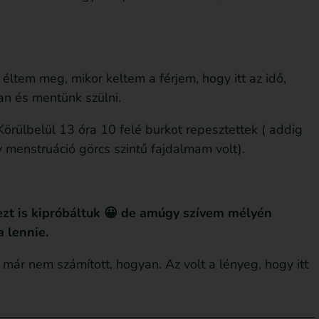
éltem meg, mikor keltem a férjem, hogy itt az idő,
an és mentünk szülni.
Körülbelül 13 óra 10 felé burkot repesztettek ( addig
enstruáció görcs szintű fajdalmam volt).
zt is kipróbáltuk 😀 de amúgy szívem mélyén
 lennie.
már nem számított, hogyan. Az volt a lényeg, hogy itt