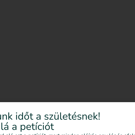
nk időt a születésnek!
alá a petíciót