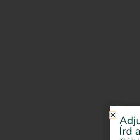
Adju
Írd 