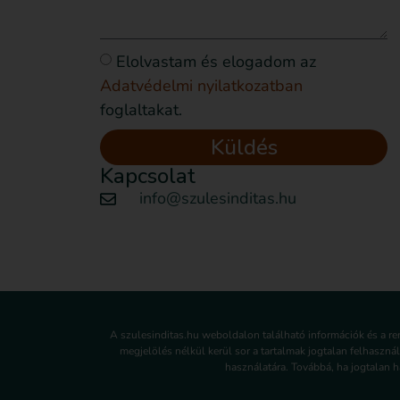
Elolvastam és elogadom az
Adatvédelmi nyilatkozatban
foglaltakat.
Küldés
Kapcsolat
info@szulesinditas.hu
A szulesinditas.hu weboldalon található információk és a r
megjelölés nélkül kerül sor a tartalmak jogtalan felhaszná
használatára. Továbbá, ha jogtalan ha