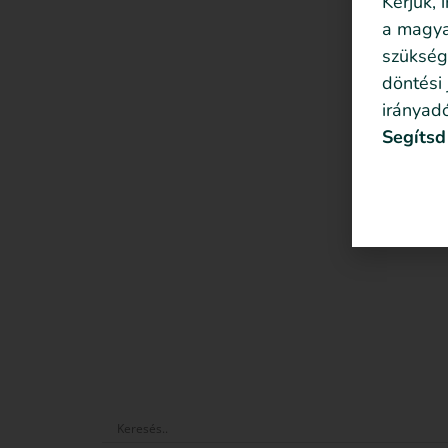
Kérjük, 
a magyar
szükség
döntési
irányadó
Segítsd