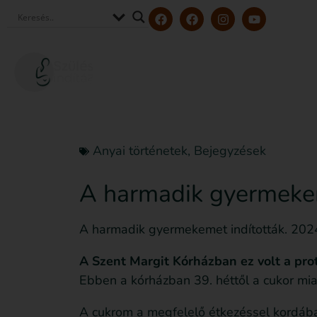
Szerzőink és szakértőink
Tölt
Anyai történetek
,
Bejegyzések
A harmadik gyermekem
A harmadik gyermekemet indították. 2024
A Szent Margit Kórházban ez volt a prot
Ebben a kórházban 39. héttől a cukor miatt
A cukrom a megfelelő étkezéssel kordában 