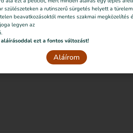
írd alá ezt a petíciót, mert minden aláírás egy lépés afel
 szülészeteken a rutinszerű sürgetés helyett a türelem
telen beavatkozásoktól mentes szakmai megközelítés é
 joga legyen az
.
 aláírásoddal ezt a fontos változást!
Aláírom