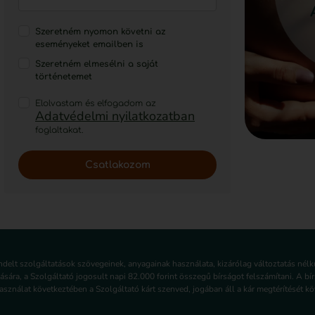
Szeretném nyomon követni az
eseményeket emailben is
Szeretném elmesélni a saját
történetemet
Elolvastam és elfogadom az
Adatvédelmi nyilatkozatban
foglaltakat.
Csatlakozom
endelt szolgáltatások szövegeinek, anyagainak használata, kizárólag változtatás né
lására, a Szolgáltató jogosult napi 82.000 forint összegű bírságot felszámítani. A b
sználat következtében a Szolgáltató kárt szenved, jogában áll a kár megtérítését köv