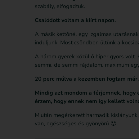
szabály, elfogadtuk.
Csalódott voltam a kiírt napon.
A másik kettőnél egy izgalmas utazásnak 
induljunk. Most csöndben ültünk a kocsib
A három gyerek közül ő hiper gyors volt. 
semmi, de semmi fájdalom, maximum egy m
20 perc múlva a kezemben fogtam már.
Mindig azt mondom a férjemnek, hogy e
érzem, hogy ennek nem igy kellett volna
Miután megérkezett harmadik kislányunk, 
van, egészséges és gyönyörű 🙂