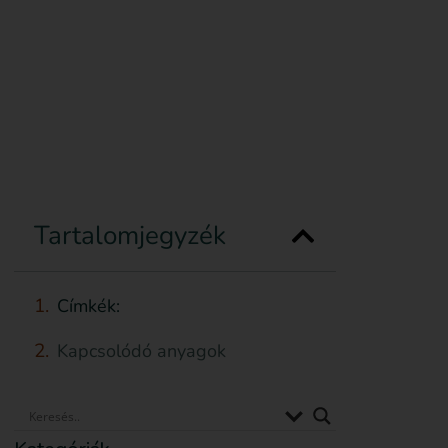
Feliratkozom
Anyagot küldök be
Támogatás
Tartalomjegyzék
Címkék:
Kapcsolódó anyagok