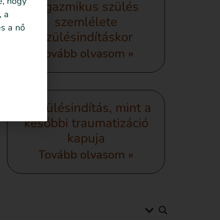
é, hogy
orgazmikus szülés
, a
szemlélete
s a nő
szülésindításkor
Tovább olvasom »
A szülésindítás, mint a
későbbi traumatizáció
kapuja
Tovább olvasom »