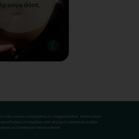
lkül csak a www.szulesinditas.hu megjelölésével. Amennyiben
írság kifizetése önmagában nem ad jogot a tartalmak további
etelni az illetéktelen felhasználótól.