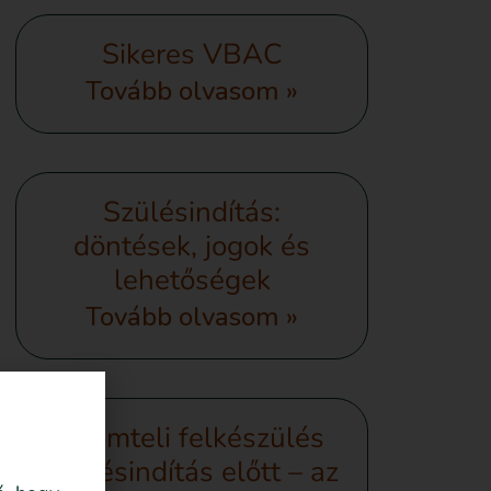
Sikeres VBAC
Tovább olvasom »
Szülésindítás:
döntések, jogok és
lehetőségek
Tovább olvasom »
Örömteli felkészülés
szülésindítás előtt – az