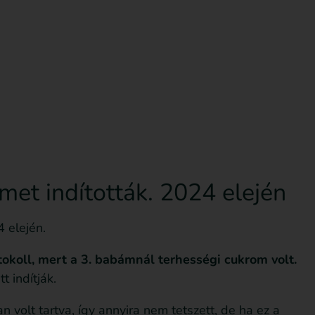
sd le az ingyenes útmutatót most!
Bejegyzések
et indították. 2024 elején
 elején.
okoll, mert a 3. babámnál terhességi cukrom volt.
 indítják.
volt tartva, így annyira nem tetszett, de ha ez a